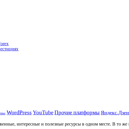
Forex
естициях
WordPress
YouTube
Прочие платформы
Яндекс.Дзен
itter
венные, интересные и полезные ресурсы в одном месте. В то же 