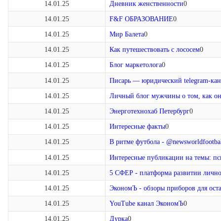
14.01.25
Дневник женственности
0
14.01.25
F&F ОБРАЗОВАНИЕ
0
14.01.25
Мир Балета
0
14.01.25
Как путешествовать с лососем
0
14.01.25
Блог маркетолога
0
14.01.25
Писарь — юридический telegram-кан
14.01.25
Личный блог мужчины о том, как о
14.01.25
Энерготехнохаб Петербург
0
14.01.25
Интересные факты
0
14.01.25
В ритме футбола - @newsworldfootba
14.01.25
Интересные публикации на темы: пс
14.01.25
5 СФЕР - платформа развитии личн
14.01.25
ЭкономЪ - обзоры приборов для ост
14.01.25
YouTube канал ЭкономЪ
0
14.01.25
Дурка
0