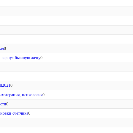
ал
0
н вернул бывшую жену
0
ll2021
0
ихотерапия, психология
0
ости
0
ановки счётчика
0