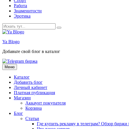
Спорт
Работа
Знаменитости
Эротика
Искать:
Ya Blogo
Добавьте свой блог в каталог
Перейти
Меню
к
содержанию
Каталог
Добавить блог
Личный кабинет
Платная публикация
Магазин
Аккаунт покупателя
Корзина
Блог
Статьи
Где купить рекламу в телеграм? Обзор биржи t
Что такое сервер