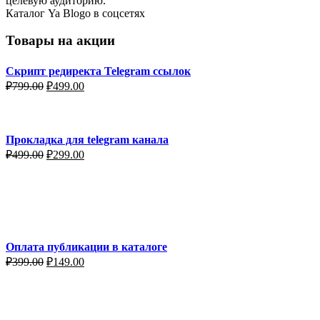
целевую аудиторию.
Каталог Ya Blogo в соцсетях
Товары на акции
Скрипт редиректа Telegram ссылок
Первоначальная
Текущая
₽
799.00
₽
499.00
цена
цена:
составляла
₽499.00.
₽799.00.
Прокладка для telegram канала
Первоначальная
Текущая
₽
499.00
₽
299.00
цена
цена:
составляла
₽299.00.
₽499.00.
Оплата публикации в каталоге
Первоначальная
Текущая
₽
399.00
₽
149.00
цена
цена:
составляла
₽149.00.
₽399.00.