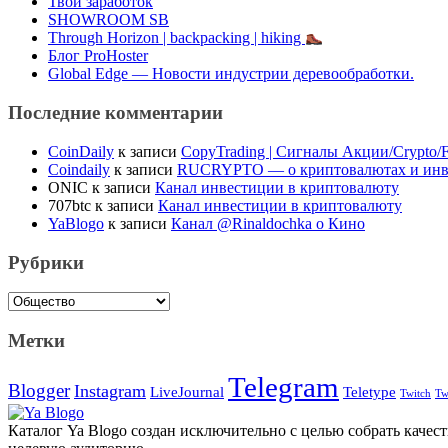
Твой заработок
SHOWROOM SB
Through Horizon | backpacking | hiking
Блог ProHoster
Global Edge — Новости индустрии деревообработки.
Последние комментарии
CoinDaily
к записи
CopyTrading | Сигналы Акции/Crypto/
Coindaily
к записи
RUCRYPTO — о криптовалютах и инв
ONIC
к записи
Канал инвестиции в криптовалюту
707btc
к записи
Канал инвестиции в криптовалюту
YaBlogo
к записи
Канал @Rinaldochka о Кино
Рубрики
Рубрики
Метки
Telegram
Blogger
Instagram
Teletype
LiveJournal
Twitch
Tw
Каталог Ya Blogo создан исключительно с целью собрать качест