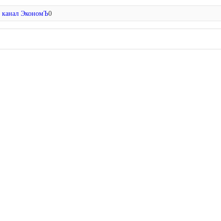
e канал ЭкономЪ
0