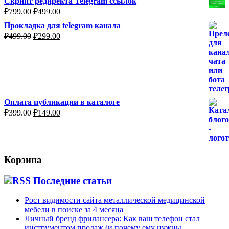
Скрипт редиректа Telegram ссылок
Первоначальная
Текущая
₽
799.00
₽
499.00
цена
цена:
Прокладка для telegram канала
составляла
₽499.00.
Первоначальная
Текущая
₽
499.00
₽
299.00
₽799.00.
цена
цена:
составляла
₽299.00.
₽499.00.
Оплата публикации в каталоге
Первоначальная
Текущая
₽
399.00
₽
149.00
цена
цена:
составляла
₽149.00.
₽399.00.
Корзина
Последние статьи
Рост видимости сайта металлической медицинской
мебели в поиске за 4 месяца
Личный бренд фрилансера: Как ваш телефон стал
инструментом продаж (и почему ему нужны