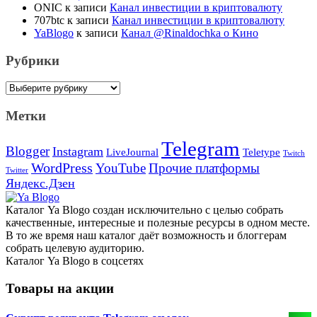
ONIC
к записи
Канал инвестиции в криптовалюту
707btc
к записи
Канал инвестиции в криптовалюту
YaBlogo
к записи
Канал @Rinaldochka о Кино
Рубрики
Рубрики
Метки
Telegram
Blogger
Instagram
Teletype
LiveJournal
Twitch
WordPress
YouTube
Прочие платформы
Twitter
Яндекс.Дзен
Каталог Ya Blogo создан исключительно с целью собрать
качественные, интересные и полезные ресурсы в одном месте.
В то же время наш каталог даёт возможность и блоггерам
собрать целевую аудиторию.
Каталог Ya Blogo в соцсетях
Товары на акции