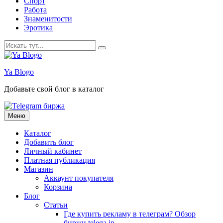
Спорт
Работа
Знаменитости
Эротика
Искать:
Ya Blogo
Добавьте свой блог в каталог
Перейти
Меню
к
содержанию
Каталог
Добавить блог
Личный кабинет
Платная публикация
Магазин
Аккаунт покупателя
Корзина
Блог
Статьи
Где купить рекламу в телеграм? Обзор
биржи telega.in