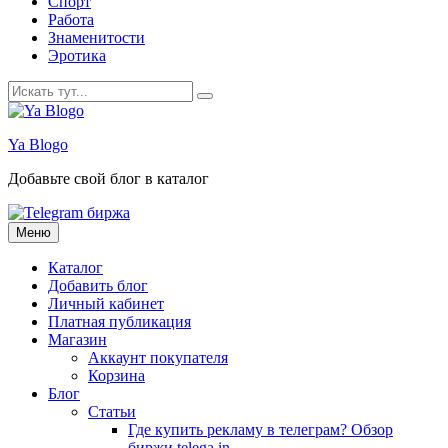
Спорт
Работа
Знаменитости
Эротика
Искать:
Ya Blogo
Добавьте свой блог в каталог
Перейти
Меню
к
содержанию
Каталог
Добавить блог
Личный кабинет
Платная публикация
Магазин
Аккаунт покупателя
Корзина
Блог
Статьи
Где купить рекламу в телеграм? Обзор
биржи telega.in