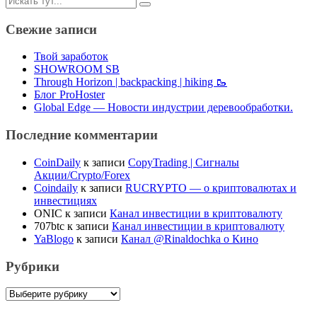
Свежие записи
Твой заработок
SHOWROOM SB
Through Horizon | backpacking | hiking 🥾
Блог ProHoster
Global Edge — Новости индустрии деревообработки.
Последние комментарии
CoinDaily
к записи
CopyTrading | Сигналы
Акции/Crypto/Forex
Coindaily
к записи
RUCRYPTO — о криптовалютах и
инвестициях
ONIC
к записи
Канал инвестиции в криптовалюту
707btc
к записи
Канал инвестиции в криптовалюту
YaBlogo
к записи
Канал @Rinaldochka о Кино
Рубрики
Рубрики