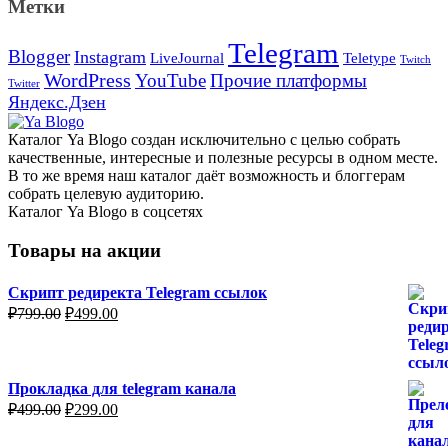
Метки
Telegram
Blogger
Instagram
Teletype
LiveJournal
Twitch
WordPress
YouTube
Прочие платформы
Twitter
Яндекс.Дзен
Каталог Ya Blogo создан исключительно с целью собрать
качественные, интересные и полезные ресурсы в одном месте.
В то же время наш каталог даёт возможность и блоггерам
собрать целевую аудиторию.
Каталог Ya Blogo в соцсетях
Товары на акции
Скрипт редиректа Telegram ссылок
Первоначальная
Текущая
₽
799.00
₽
499.00
цена
цена:
составляла
₽499.00.
₽799.00.
Прокладка для telegram канала
Первоначальная
Текущая
₽
499.00
₽
299.00
цена
цена:
составляла
₽299.00.