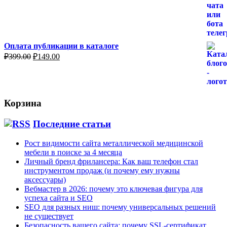
₽499.00.
Оплата публикации в каталоге
Первоначальная
Текущая
₽
399.00
₽
149.00
цена
цена:
составляла
₽149.00.
₽399.00.
Корзина
Последние статьи
Рост видимости сайта металлической медицинской
мебели в поиске за 4 месяца
Личный бренд фрилансера: Как ваш телефон стал
инструментом продаж (и почему ему нужны
аксессуары)
Вебмастер в 2026: почему это ключевая фигура для
успеха сайта и SEO
SEO для разных ниш: почему универсальных решений
не существует
Безопасность вашего сайта: почему SSL-сертификат