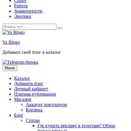
Спорт
Работа
Знаменитости
Эротика
Искать:
Ya Blogo
Добавьте свой блог в каталог
Перейти
Меню
к
содержанию
Каталог
Добавить блог
Личный кабинет
Платная публикация
Магазин
Аккаунт покупателя
Корзина
Блог
Статьи
Где купить рекламу в телеграм? Обзор
биржи telega.in