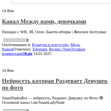
14
Янв
Канал Между нами, девочками
Находки с WB, ЗЯ, Ozon | Бьюти-обзоры | Женские болтушки
0
Опубликовано в:
Культура и искусство
,
Мода
,
Разное
Отмечено:
Telegram
,
Яндекс.Дзен
Оставьте
комментарий
Kate
14.01.2025
14
Янв
Нейросеть которая Раздевает Девушек
по фото
SmartNudesBot — нейросеть, Разденет Девушку по Фото 🤓
Основной канал t.me/SmartLadyNude
0