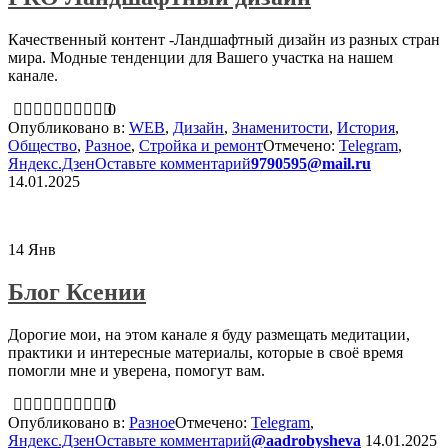
Качественный контент -Ландшафтный дизайн из разных стран
мира. Модные тенденции для Вашего участка на нашем
канале.
0
Опубликовано в:
WEB
,
Дизайн
,
Знаменитости
,
История
,
Общество
,
Разное
,
Стройка и ремонт
Отмечено:
Telegram
,
Яндекс.Дзен
Оставьте комментарий
9790595@mail.ru
14.01.2025
14
Янв
Блог Ксении
Дорогие мои, на этом канале я буду размещать медитации,
практики и интересные материалы, которые в своё время
помогли мне и уверена, помогут вам.
0
Опубликовано в:
Разное
Отмечено:
Telegram
,
Яндекс.Дзен
Оставьте комментарий
@aadrobysheva
14.01.2025