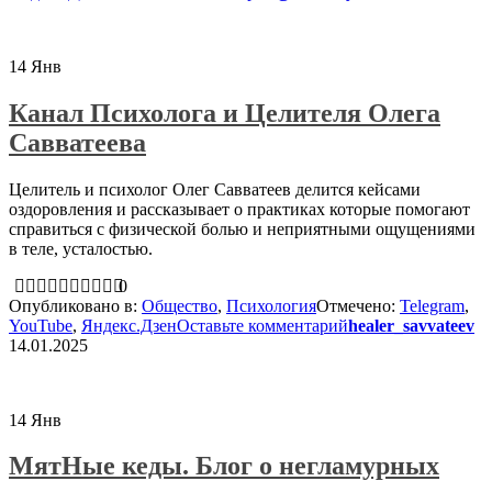
14
Янв
Канал Психолога и Целителя Олега
Савватеева
Целитель и психолог Олег Савватеев делится кейсами
оздоровления и рассказывает о практиках которые помогают
справиться с физической болью и неприятными ощущениями
в теле, усталостью.
0
Опубликовано в:
Общество
,
Психология
Отмечено:
Telegram
,
YouTube
,
Яндекс.Дзен
Оставьте комментарий
healer_savvateev
14.01.2025
14
Янв
МятНые кеды. Блог о негламурных