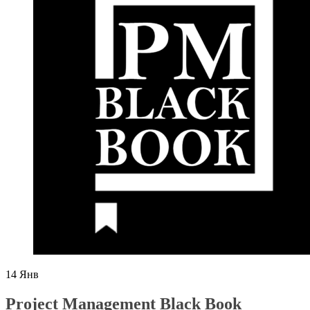
14
Янв
Project Management Black Book