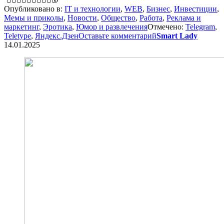
Опубликовано в:
IT и технологии
,
WEB
,
Бизнес
,
Инвестиции
,
Мемы и приколы
,
Новости
,
Общество
,
Работа
,
Реклама и
маркетинг
,
Эротика
,
Юмор и развлечения
Отмечено:
Telegram
,
Teletype
,
Яндекс.Дзен
Оставьте комментарий
Smart Lady
14.01.2025