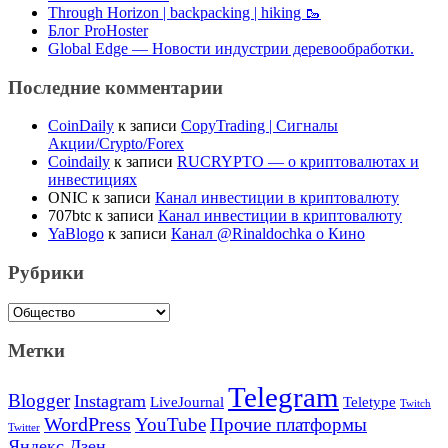
Through Horizon | backpacking | hiking 🥾
Блог ProHoster
Global Edge — Новости индустрии деревообработки.
Последние комментарии
CoinDaily
к записи
CopyTrading | Сигналы
Акции/Crypto/Forex
Coindaily
к записи
RUCRYPTO — о криптовалютах и
инвестициях
ONIC
к записи
Канал инвестиции в криптовалюту
707btc
к записи
Канал инвестиции в криптовалюту
YaBlogo
к записи
Канал @Rinaldochka о Кино
Рубрики
Рубрики
Метки
Telegram
Blogger
Instagram
Teletype
LiveJournal
Twitch
WordPress
YouTube
Прочие платформы
Twitter
Яндекс.Дзен