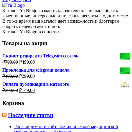
Каталог Ya Blogo создан исключительно с целью собрать
качественные, интересные и полезные ресурсы в одном месте.
В то же время наш каталог даёт возможность и блоггерам
собрать целевую аудиторию.
Каталог Ya Blogo в соцсетях
Товары на акции
Скрипт редиректа Telegram ссылок
Первоначальная
Текущая
₽
799.00
₽
499.00
цена
цена:
Прокладка для telegram канала
составляла
₽499.00.
Первоначальная
Текущая
₽
499.00
₽
299.00
₽799.00.
цена
цена:
Оплата публикации в каталоге
составляла
₽299.00.
Первоначальная
Текущая
₽
399.00
₽
149.00
₽499.00.
цена
цена:
составляла
₽149.00.
Корзина
₽399.00.
Последние статьи
Рост видимости сайта металлической медицинской
мебели в поиске за 4 месяца