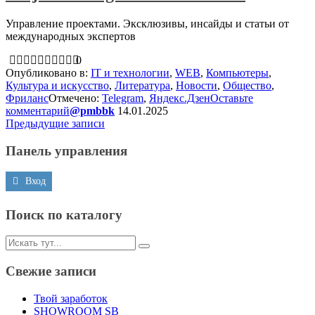
Управление проектами. Эксклюзивы, инсайды и статьи от
международных экспертов
0
Опубликовано в:
IT и технологии
,
WEB
,
Компьютеры
,
Культура и искусство
,
Литература
,
Новости
,
Общество
,
Фриланс
Отмечено:
Telegram
,
Яндекс.Дзен
Оставьте
комментарий
@pmbbk
14.01.2025
Навигация
Предыдущие записи
по
Панель управления
записям
Вход
Поиск по каталогу
Искать:
Свежие записи
Твой заработок
SHOWROOM SB