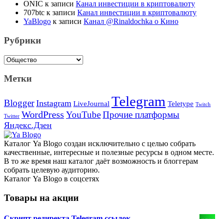
ONIC
к записи
Канал инвестиции в криптовалюту
707btc
к записи
Канал инвестиции в криптовалюту
YaBlogo
к записи
Канал @Rinaldochka о Кино
Рубрики
Рубрики
Метки
Telegram
Blogger
Instagram
Teletype
LiveJournal
Twitch
WordPress
YouTube
Прочие платформы
Twitter
Яндекс.Дзен
Каталог Ya Blogo создан исключительно с целью собрать
качественные, интересные и полезные ресурсы в одном месте.
В то же время наш каталог даёт возможность и блоггерам
собрать целевую аудиторию.
Каталог Ya Blogo в соцсетях
Товары на акции
Скрипт редиректа Telegram ссылок