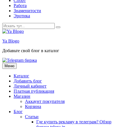
Спорт
Работа
Знаменитости
Эротика
Искать:
Ya Blogo
Добавьте свой блог в каталог
Перейти
Меню
к
содержанию
Каталог
Добавить блог
Личный кабинет
Платная публикация
Магазин
Аккаунт покупателя
Корзина
Блог
Статьи
Где купить рекламу в телеграм? Обзор
биржи telega.in