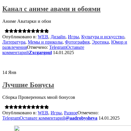
Канал с аниме авами и обоями
Аниме Аватарки и обои
0
Опубликовано в:
WEB
,
Дизайн
,
Игры
,
Культура и искусство
,
Литература
,
Мемы и приколы
,
Фотография
,
Эротика
,
Юмор и
развлечения
Отмечено:
Telegram
Оставьте
комментарий
Zxcgargoul
14.01.2025
14
Янв
Лучшие Бонусы
Сборка Проверенных мной бонусов
0
Опубликовано в:
WEB
,
Игры
,
Разное
Отмечено:
Telegram
Оставьте комментарий
@aadrobysheva
14.01.2025