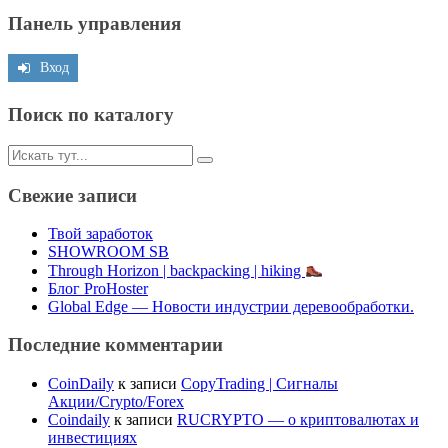
по
Панель управления
записям
Вход
Поиск по каталогу
Искать:
Свежие записи
Твой заработок
SHOWROOM SB
Through Horizon | backpacking | hiking
Блог ProHoster
Global Edge — Новости индустрии деревообработки.
Последние комментарии
CoinDaily
к записи
CopyTrading | Сигналы
Акции/Crypto/Forex
Coindaily
к записи
RUCRYPTO — о криптовалютах и
инвестициях