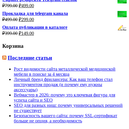
Первоначальная
Текущая
₽
799.00
₽
499.00
цена
цена:
Прокладка для telegram канала
составляла
₽499.00.
Первоначальная
Текущая
₽
499.00
₽
299.00
₽799.00.
цена
цена:
Оплата публикации в каталоге
составляла
₽299.00.
Первоначальная
Текущая
₽
399.00
₽
149.00
₽499.00.
цена
цена:
составляла
₽149.00.
Корзина
₽399.00.
Последние статьи
Рост видимости сайта металлической медицинской
мебели в поиске за 4 месяца
Личный бренд фрилансера: Как ваш телефон стал
инструментом продаж (и почему ему нужны
аксессуары)
Вебмастер в 2026: почему это ключевая фигура для
успеха сайта и SEO
SEO для разных ниш: почему универсальных решений
не существует
Безопасность вашего сайта: почему SSL-сертификат
больше не опция, а необходимость