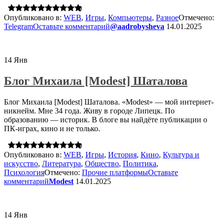
0
Опубликовано в:
WEB
,
Игры
,
Компьютеры
,
Разное
Отмечено:
Telegram
Оставьте комментарий
@aadrobysheva
14.01.2025
14
Янв
Блог Михаила [Modest] Шаталова
Блог Михаила [Modest] Шаталова. «Modest» — мой интернет-
никнейм. Мне 34 года. Живу в городе Липецк. По
образованию — историк. В блоге вы найдёте публикации о
ПК-играх, кино и не только.
0
Опубликовано в:
WEB
,
Игры
,
История
,
Кино
,
Культура и
искусство
,
Литература
,
Общество
,
Политика
,
Психология
Отмечено:
Прочие платформы
Оставьте
комментарий
Modest
14.01.2025
14
Янв