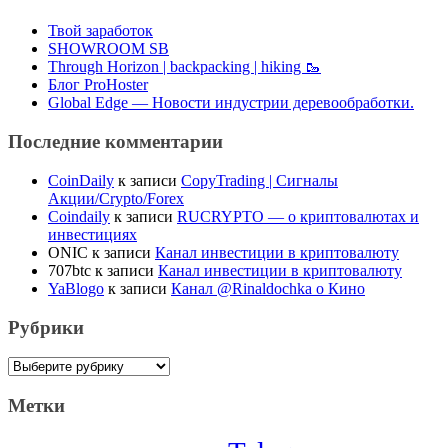
Твой заработок
SHOWROOM SB
Through Horizon | backpacking | hiking 🥾
Блог ProHoster
Global Edge — Новости индустрии деревообработки.
Последние комментарии
CoinDaily
к записи
CopyTrading | Сигналы
Акции/Crypto/Forex
Coindaily
к записи
RUCRYPTO — о криптовалютах и
инвестициях
ONIC
к записи
Канал инвестиции в криптовалюту
707btc
к записи
Канал инвестиции в криптовалюту
YaBlogo
к записи
Канал @Rinaldochka о Кино
Рубрики
Рубрики
Метки