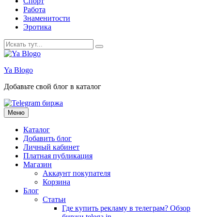
Спорт
Работа
Знаменитости
Эротика
Искать:
Ya Blogo
Добавьте свой блог в каталог
Перейти
Меню
к
содержанию
Каталог
Добавить блог
Личный кабинет
Платная публикация
Магазин
Аккаунт покупателя
Корзина
Блог
Статьи
Где купить рекламу в телеграм? Обзор
биржи telega.in