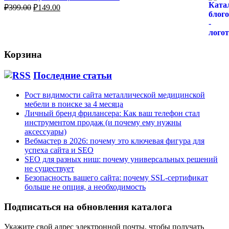
Первоначальная
Текущая
₽
399.00
₽
149.00
цена
цена:
составляла
₽149.00.
₽399.00.
Корзина
Последние статьи
Рост видимости сайта металлической медицинской
мебели в поиске за 4 месяца
Личный бренд фрилансера: Как ваш телефон стал
инструментом продаж (и почему ему нужны
аксессуары)
Вебмастер в 2026: почему это ключевая фигура для
успеха сайта и SEO
SEO для разных ниш: почему универсальных решений
не существует
Безопасность вашего сайта: почему SSL-сертификат
больше не опция, а необходимость
Подписаться на обновления каталога
Укажите свой адрес электронной почты, чтобы получать