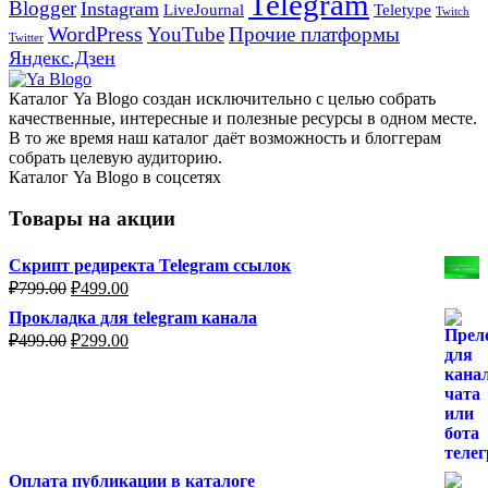
Telegram
Blogger
Instagram
Teletype
LiveJournal
Twitch
WordPress
YouTube
Прочие платформы
Twitter
Яндекс.Дзен
Каталог Ya Blogo создан исключительно с целью собрать
качественные, интересные и полезные ресурсы в одном месте.
В то же время наш каталог даёт возможность и блоггерам
собрать целевую аудиторию.
Каталог Ya Blogo в соцсетях
Товары на акции
Скрипт редиректа Telegram ссылок
Первоначальная
Текущая
₽
799.00
₽
499.00
цена
цена:
Прокладка для telegram канала
составляла
₽499.00.
Первоначальная
Текущая
₽
499.00
₽
299.00
₽799.00.
цена
цена:
составляла
₽299.00.
₽499.00.
Оплата публикации в каталоге