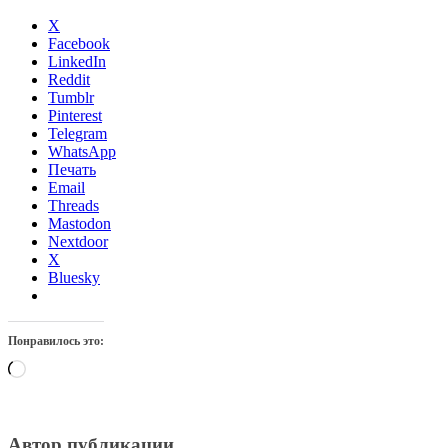
X
Facebook
LinkedIn
Reddit
Tumblr
Pinterest
Telegram
WhatsApp
Печать
Email
Threads
Mastodon
Nextdoor
X
Bluesky
Понравилось это:
Загрузка…
Автор публикации