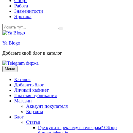
Спорт
Работа
Знаменитости
Эротика
Искать:
Ya Blogo
Добавьте свой блог в каталог
Перейти
Меню
к
содержанию
Каталог
Добавить блог
Личный кабинет
Платная публикация
Магазин
Аккаунт покупателя
Корзина
Блог
Статьи
Где купить рекламу в телеграм? Обзор
биржи telega.in