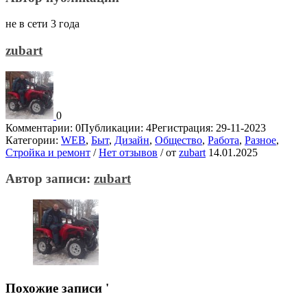
не в сети 3 года
zubart
0
Комментарии: 0
Публикации: 4
Регистрация: 29-11-2023
Категории:
WEB
,
Быт
,
Дизайн
,
Общество
,
Работа
,
Разное
,
Стройка и ремонт
/
Нет отзывов
/
от
zubart
14.01.2025
Автор записи:
zubart
Похожие записи '