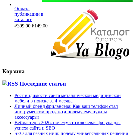
Оплата
публикации в
каталоге
Первоначальная
Текущая
₽
399.00
₽
149.00
цена
цена:
составляла
₽149.00.
₽399.00.
Корзина
Последние статьи
Рост видимости сайта металлической медицинской
мебели в поиске за 4 месяца
Личный бренд фрилансера: Как ваш телефон стал
инструментом продаж (и почему ему нужны
аксессуары)
Вебмастер в 2026: почему это ключевая фигура для
успеха сайта и SEO
SEO для разных ниш: почему универсальных решений