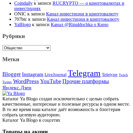
Coindaily
к записи
RUCRYPTO — о криптовалютах и
инвестициях
ONIC
к записи
Канал инвестиции в криптовалюту
707btc
к записи
Канал инвестиции в криптовалюту
YaBlogo
к записи
Канал @Rinaldochka о Кино
Рубрики
Рубрики
Метки
Telegram
Blogger
Instagram
Teletype
LiveJournal
Twitch
WordPress
YouTube
Прочие платформы
Twitter
Яндекс.Дзен
Каталог Ya Blogo создан исключительно с целью собрать
качественные, интересные и полезные ресурсы в одном месте.
В то же время наш каталог даёт возможность и блоггерам
собрать целевую аудиторию.
Каталог Ya Blogo в соцсетях
Товары на акции