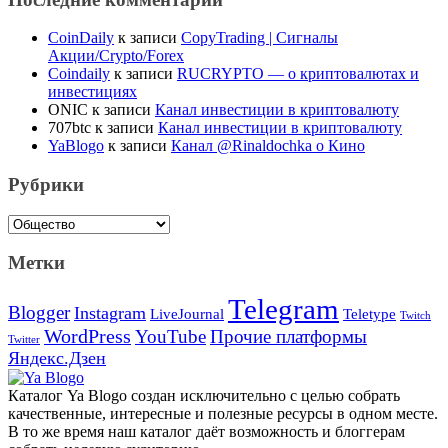
CoinDaily
к записи
CopyTrading | Сигналы
Акции/Crypto/Forex
Coindaily
к записи
RUCRYPTO — о криптовалютах и
инвестициях
ONIC
к записи
Канал инвестиции в криптовалюту
707btc
к записи
Канал инвестиции в криптовалюту
YaBlogo
к записи
Канал @Rinaldochka о Кино
Рубрики
Рубрики
Метки
Telegram
Blogger
Instagram
Teletype
LiveJournal
Twitch
WordPress
YouTube
Прочие платформы
Twitter
Яндекс.Дзен
Каталог Ya Blogo создан исключительно с целью собрать
качественные, интересные и полезные ресурсы в одном месте.
В то же время наш каталог даёт возможность и блоггерам