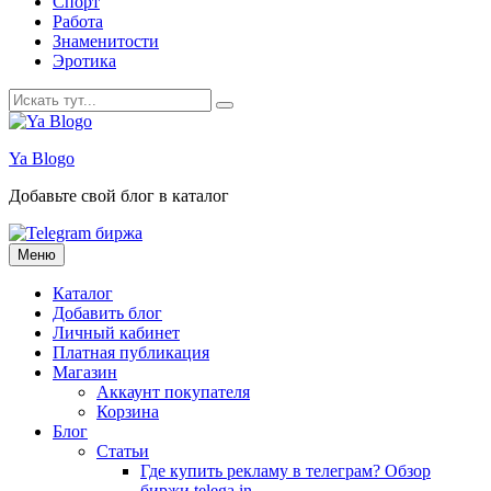
Спорт
Работа
Знаменитости
Эротика
Искать:
Ya Blogo
Добавьте свой блог в каталог
Перейти
Меню
к
содержанию
Каталог
Добавить блог
Личный кабинет
Платная публикация
Магазин
Аккаунт покупателя
Корзина
Блог
Статьи
Где купить рекламу в телеграм? Обзор
биржи telega.in