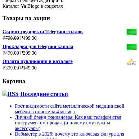
собрать целевую аудиторию.
Каталог Ya Blogo в соцсетях
Товары на акции
Скрипт редиректа Telegram ссылок
Первоначальная
Текущая
₽
799.00
₽
499.00
цена
цена:
Прокладка для telegram канала
составляла
₽499.00.
Первоначальная
Текущая
₽
499.00
₽
299.00
₽799.00.
цена
цена:
Оплата публикации в каталоге
составляла
₽299.00.
Первоначальная
Текущая
₽
399.00
₽
149.00
₽499.00.
цена
цена:
составляла
₽149.00.
Корзина
₽399.00.
Последние статьи
Рост видимости сайта металлической медицинской
мебели в поиске за 4 месяца
Личный бренд фрилансера: Как ваш телефон стал
инструментом продаж (и почему ему нужны
аксессуары)
Вебмастер в 2026: почему это ключевая фигура для