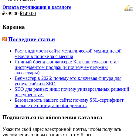
₽799.00.
цена
цена:
Оплата публикации в каталоге
составляла
₽299.00.
Первоначальная
Текущая
₽
399.00
₽
149.00
₽499.00.
цена
цена:
составляла
₽149.00.
Корзина
₽399.00.
Последние статьи
Рост видимости сайта металлической медицинской
мебели в поиске за 4 месяца
Личный бренд фрилансера: Как ваш телефон стал
инструментом продаж (и почему ему нужны
аксессуары)
Вебмастер в 2026: почему это ключевая фигура для
успеха сайта и SEO
SEO для разных ниш: почему универсальных решений
не существует
Безопасность вашего сайта: почему SSL-сертификат
больше не опция, а необходимость
Подписаться на обновления каталога
Укажите свой адрес электронной почты, чтобы получать
уведомления о новых записях в этом блоге.