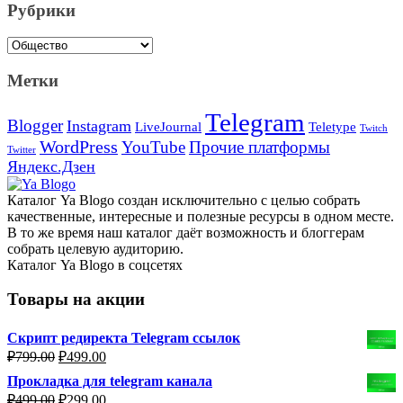
Рубрики
Рубрики
Метки
Telegram
Blogger
Instagram
Teletype
LiveJournal
Twitch
WordPress
YouTube
Прочие платформы
Twitter
Яндекс.Дзен
Каталог Ya Blogo создан исключительно с целью собрать
качественные, интересные и полезные ресурсы в одном месте.
В то же время наш каталог даёт возможность и блоггерам
собрать целевую аудиторию.
Каталог Ya Blogo в соцсетях
Товары на акции
Скрипт редиректа Telegram ссылок
Первоначальная
Текущая
₽
799.00
₽
499.00
цена
цена:
Прокладка для telegram канала
составляла
₽499.00.
Первоначальная
Текущая
₽
499.00
₽
299.00