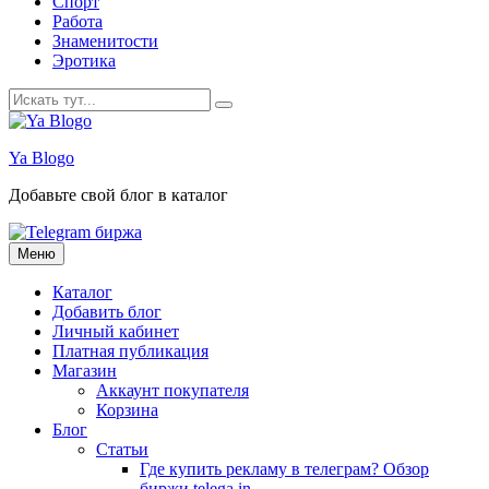
Спорт
Работа
Знаменитости
Эротика
Искать:
Ya Blogo
Добавьте свой блог в каталог
Перейти
Меню
к
содержанию
Каталог
Добавить блог
Личный кабинет
Платная публикация
Магазин
Аккаунт покупателя
Корзина
Блог
Статьи
Где купить рекламу в телеграм? Обзор
биржи telega.in