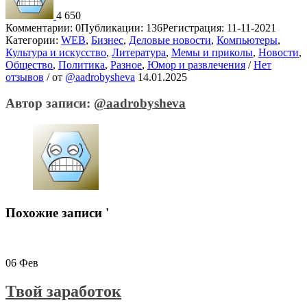
4 650
Комментарии: 0
Публикации: 136
Регистрация: 11-11-2021
Категории:
WEB
,
Бизнес
,
Деловые новости
,
Компьютеры
,
Культура и искусство
,
Литература
,
Мемы и приколы
,
Новости
,
Общество
,
Политика
,
Разное
,
Юмор и развлечения
/
Нет
отзывов
/
от
@aadrobysheva
14.01.2025
Автор записи:
@aadrobysheva
Похожие записи '
06
Фев
Твой заработок