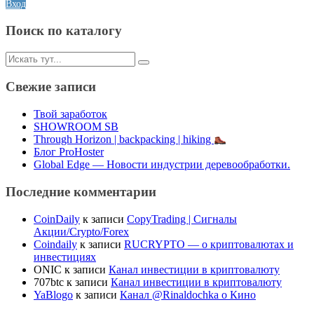
Вход
Поиск по каталогу
Искать:
Свежие записи
Твой заработок
SHOWROOM SB
Through Horizon | backpacking | hiking
Блог ProHoster
Global Edge — Новости индустрии деревообработки.
Последние комментарии
CoinDaily
к записи
CopyTrading | Сигналы
Акции/Crypto/Forex
Coindaily
к записи
RUCRYPTO — о криптовалютах и
инвестициях
ONIC
к записи
Канал инвестиции в криптовалюту
707btc
к записи
Канал инвестиции в криптовалюту
YaBlogo
к записи
Канал @Rinaldochka о Кино