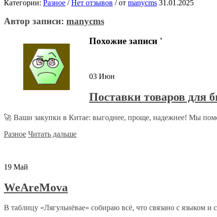
Категории:
Разное
/
Нет отзывов
/
от
manycms
31.01.2025
Автор записи:
manycms
Похожие записи '
03
Июн
Поставки товаров для б
🚀 Ваши закупки в Китае: выгоднее, проще, надежнее! Мы помо
Разное
Читать дальше
19
Май
WeAreMova
В таблицу «Лягульнёвае» собираю всё, что связано с языком и с