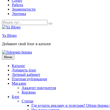
Спорт
Работа
Знаменитости
Эротика
Искать:
Ya Blogo
Добавьте свой блог в каталог
Перейти
Меню
к
содержанию
Каталог
Добавить блог
Личный кабинет
Платная публикация
Магазин
Аккаунт покупателя
Корзина
Блог
Статьи
Где купить рекламу в телеграм? Обзор биржи t
Что такое сервер