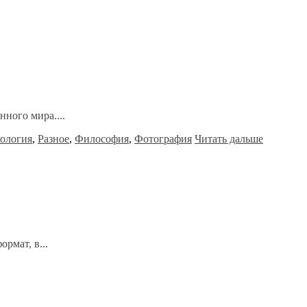
ного мира....
ология
,
Разное
,
Философия
,
Фотография
Читать дальше
рмат, в...