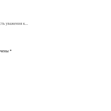
ть уважения к...
ечены
*