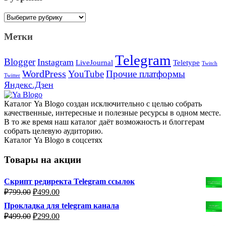
Рубрики
Метки
Telegram
Blogger
Instagram
Teletype
LiveJournal
Twitch
WordPress
YouTube
Прочие платформы
Twitter
Яндекс.Дзен
Каталог Ya Blogo создан исключительно с целью собрать
качественные, интересные и полезные ресурсы в одном месте.
В то же время наш каталог даёт возможность и блоггерам
собрать целевую аудиторию.
Каталог Ya Blogo в соцсетях
Товары на акции
Скрипт редиректа Telegram ссылок
Первоначальная
Текущая
₽
799.00
₽
499.00
цена
цена:
Прокладка для telegram канала
составляла
₽499.00.
Первоначальная
Текущая
₽
499.00
₽
299.00
₽799.00.
цена
цена: