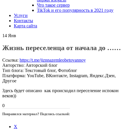
Что такое сервер
TikTok и его популярность в 2021 году
Услуги
Контакты
Карта сайта
14
Янв
Жизнь переселенца от начала до ……
Ссылка
:
https://t.me/jiznnazemleobetovannoy
Авторство
:
Авторский блог
Тип блога
:
Текстовый блог, Фотоблог
Платформа
:
YouTube, ВКонтакте, Instagram, Яндекс.Дзен,
Другое
Здесь будет описано как происходил переселение испокон
веков))
0
Понравился материал? Поделись ссылкой:
X