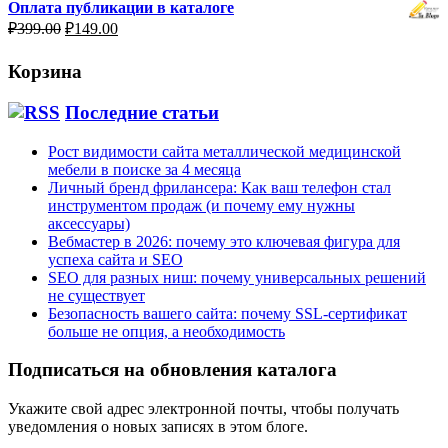
Оплата публикации в каталоге
составляла
₽299.00.
Первоначальная
Текущая
₽
399.00
₽
149.00
₽499.00.
цена
цена:
составляла
₽149.00.
Корзина
₽399.00.
Последние статьи
Рост видимости сайта металлической медицинской
мебели в поиске за 4 месяца
Личный бренд фрилансера: Как ваш телефон стал
инструментом продаж (и почему ему нужны
аксессуары)
Вебмастер в 2026: почему это ключевая фигура для
успеха сайта и SEO
SEO для разных ниш: почему универсальных решений
не существует
Безопасность вашего сайта: почему SSL-сертификат
больше не опция, а необходимость
Подписаться на обновления каталога
Укажите свой адрес электронной почты, чтобы получать
уведомления о новых записях в этом блоге.