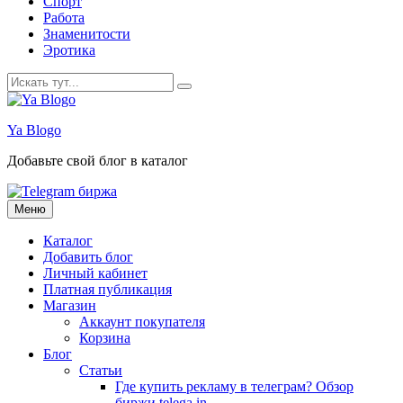
Спорт
Работа
Знаменитости
Эротика
Искать:
Ya Blogo
Добавьте свой блог в каталог
Перейти
Меню
к
содержанию
Каталог
Добавить блог
Личный кабинет
Платная публикация
Магазин
Аккаунт покупателя
Корзина
Блог
Статьи
Где купить рекламу в телеграм? Обзор
биржи telega.in