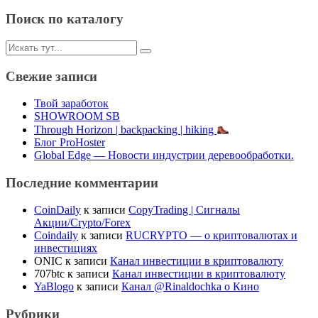
Поиск по каталогу
Искать:
Свежие записи
Твой заработок
SHOWROOM SB
Through Horizon | backpacking | hiking
Блог ProHoster
Global Edge — Новости индустрии деревообработки.
Последние комментарии
CoinDaily
к записи
CopyTrading | Сигналы
Акции/Crypto/Forex
Coindaily
к записи
RUCRYPTO — о криптовалютах и
инвестициях
ONIC
к записи
Канал инвестиции в криптовалюту
707btc
к записи
Канал инвестиции в криптовалюту
YaBlogo
к записи
Канал @Rinaldochka о Кино
Рубрики