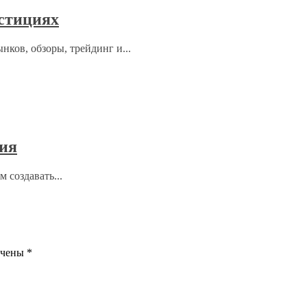
стициях
ков, обзоры, трейдинг и...
ния
 создавать...
ечены
*