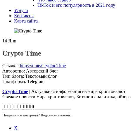
TikTok и его популярность в 2021 году
Услуги
Контакты
Карта сайта
14
Янв
Crypto Time
Ссылка
:
https://t.me/CryptooTime
Авторство
:
Авторский блог
Тип блога
:
Текстовый блог
Платформа
:
Telegram
Crypto Time
| Актуальная информация из мира криптовалют
Свежие новости мира криптовалют, Биткоин аналитика, обзор 
0
Понравился материал? Поделись ссылкой:
X