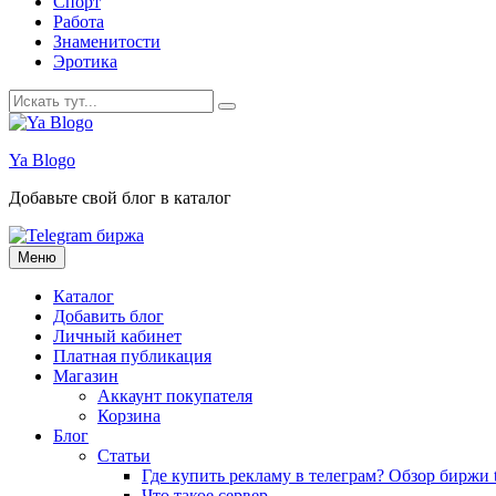
Спорт
Работа
Знаменитости
Эротика
Искать:
Ya Blogo
Добавьте свой блог в каталог
Перейти
Меню
к
содержанию
Каталог
Добавить блог
Личный кабинет
Платная публикация
Магазин
Аккаунт покупателя
Корзина
Блог
Статьи
Где купить рекламу в телеграм? Обзор биржи t
Что такое сервер