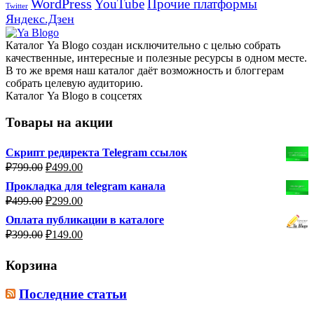
WordPress
YouTube
Прочие платформы
Twitter
Яндекс.Дзен
Каталог Ya Blogo создан исключительно с целью собрать
качественные, интересные и полезные ресурсы в одном месте.
В то же время наш каталог даёт возможность и блоггерам
собрать целевую аудиторию.
Каталог Ya Blogo в соцсетях
Товары на акции
Скрипт редиректа Telegram ссылок
Первоначальная
Текущая
₽
799.00
₽
499.00
цена
цена:
Прокладка для telegram канала
составляла
₽499.00.
Первоначальная
Текущая
₽
499.00
₽
299.00
₽799.00.
цена
цена:
Оплата публикации в каталоге
составляла
₽299.00.
Первоначальная
Текущая
₽
399.00
₽
149.00
₽499.00.
цена
цена:
составляла
₽149.00.
Корзина
₽399.00.
Последние статьи