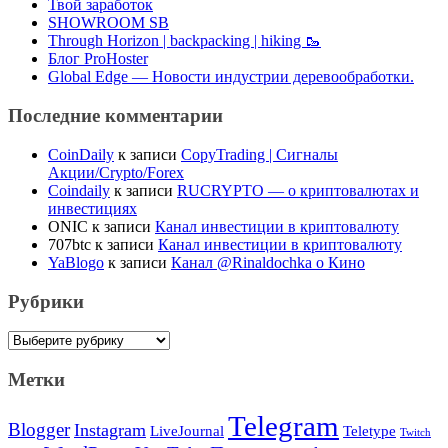
Твой заработок
SHOWROOM SB
Through Horizon | backpacking | hiking 🥾
Блог ProHoster
Global Edge — Новости индустрии деревообработки.
Последние комментарии
CoinDaily
к записи
CopyTrading | Сигналы
Акции/Crypto/Forex
Coindaily
к записи
RUCRYPTO — о криптовалютах и
инвестициях
ONIC
к записи
Канал инвестиции в криптовалюту
707btc
к записи
Канал инвестиции в криптовалюту
YaBlogo
к записи
Канал @Rinaldochka о Кино
Рубрики
Рубрики
Метки
Telegram
Blogger
Instagram
Teletype
LiveJournal
Twitch