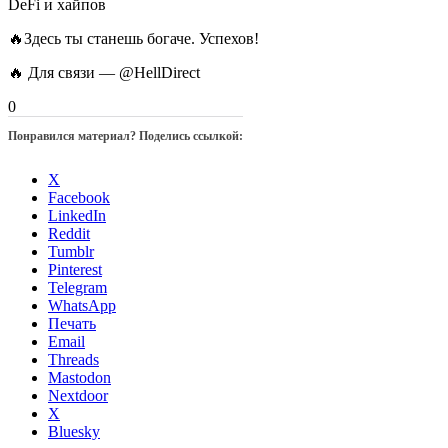
DeFi и хайпов
🔥Здесь ты станешь богаче. Успехов!
🔥 Для связи — @HellDirect
0
Понравился материал? Поделись ссылкой:
X
Facebook
LinkedIn
Reddit
Tumblr
Pinterest
Telegram
WhatsApp
Печать
Email
Threads
Mastodon
Nextdoor
X
Bluesky