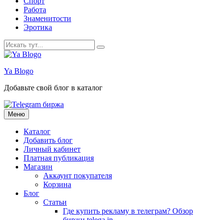
Спорт
Работа
Знаменитости
Эротика
Искать:
Ya Blogo
Добавьте свой блог в каталог
Перейти
Меню
к
содержанию
Каталог
Добавить блог
Личный кабинет
Платная публикация
Магазин
Аккаунт покупателя
Корзина
Блог
Статьи
Где купить рекламу в телеграм? Обзор
биржи telega.in