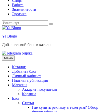
Спорт
Работа
Знаменитости
Эротика
Искать:
Ya Blogo
Добавьте свой блог в каталог
Перейти
Меню
к
содержанию
Каталог
Добавить блог
Личный кабинет
Платная публикация
Магазин
Аккаунт покупателя
Корзина
Блог
Статьи
Где купить рекламу в телеграм? Обзор
биржи telega.in