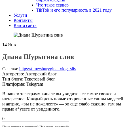
Что такое сервер
TikTok и его популярность в 2021 году
Услуги
Контакты
Карта сайта
14
Янв
Диана Шурыгина слив
Ссылка
:
https://t.me/shurygina_vlog_sliv
Авторство
:
Авторский блог
Тип блога
:
Текстовый блог
Платформа
:
Telegram
В нашем телеграмм канале вы увидите все самое свежее и
интересное. Каждый день новые откровенные сливы моделей
и актрис, «вы не пожалеете» — эо еще слабо сказано, там вы
прямо а*уеете от увиденного.
0
Понравился материал? Поделись ссылкой: