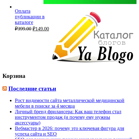
Оплата
публикации в
каталоге
Первоначальная
Текущая
₽
399.00
₽
149.00
цена
цена:
составляла
₽149.00.
₽399.00.
Корзина
Последние статьи
Рост видимости сайта металлической медицинской
мебели в поиске за 4 месяца
Личный бренд фрилансера: Как ваш телефон стал
инструментом продаж (и почему ему нужны
аксессуары)
Вебмастер в 2026: почему это ключевая фигура для
успеха сайта и SEO