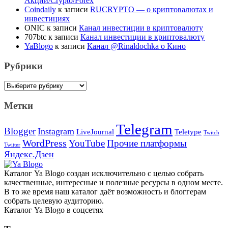
Акции/Crypto/Forex
Coindaily
к записи
RUCRYPTO — о криптовалютах и
инвестициях
ONIC
к записи
Канал инвестиции в криптовалюту
707btc
к записи
Канал инвестиции в криптовалюту
YaBlogo
к записи
Канал @Rinaldochka о Кино
Рубрики
Рубрики
Метки
Telegram
Blogger
Instagram
Teletype
LiveJournal
Twitch
WordPress
YouTube
Прочие платформы
Twitter
Яндекс.Дзен
Каталог Ya Blogo создан исключительно с целью собрать
качественные, интересные и полезные ресурсы в одном месте.
В то же время наш каталог даёт возможность и блоггерам
собрать целевую аудиторию.
Каталог Ya Blogo в соцсетях